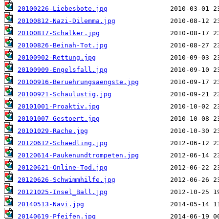
20100226-Liebesbote.jpg
20100812-Nazi-Dilemma.jpg
20100817-Schalker.jpg
20100826-Beinah-Tot.jpg
20100902-Rettung.jpg
20100909-Engelsfall.jpg
20100916-Beruehrungsaengste.jpg
20100921-Schaulustig.jpg
20101001-Proaktiv.jpg
20101007-Gestoert.jpg
20101029-Rache.jpg
20120612-Schaedling.jpg
20120614-Paukenundtrompeten.jpg
20120621-Online-Tod.jpg
20120626-Schwimmhilfe.jpg
20121025-Insel_Ball.jpg
20140513-Navi.jpg
20140619-Pfeifen.jpg